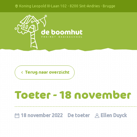
Koning Leopold III-Laan 102 - 8200 Sint-Andries - Brugge
Terug naar overzicht
Toeter - 18 november
18 november 2022
De toeter
Ellen Duyck