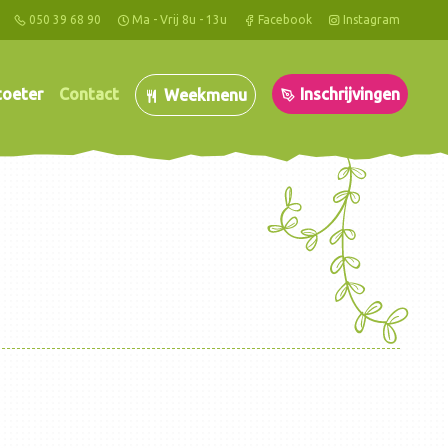
050 39 68 90
Ma - Vrij 8u - 13u
Facebook
Instagram
toeter
Contact
Inschrijvingen
Weekmenu