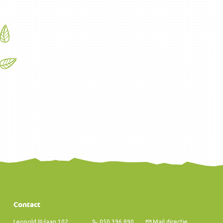
Contact
Leopold III-laan 102
050 396 890
Mail directie