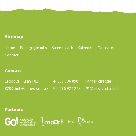
Sitemap
Home
Belangrijke info
Samen sterk
Kalender
De toeter
Contact
Contact
Leopold III-laan 102
050 396 890
Mail directie
8200 Sint-Andries Brugge
0486 927 275
Mail secretariaat
Partners