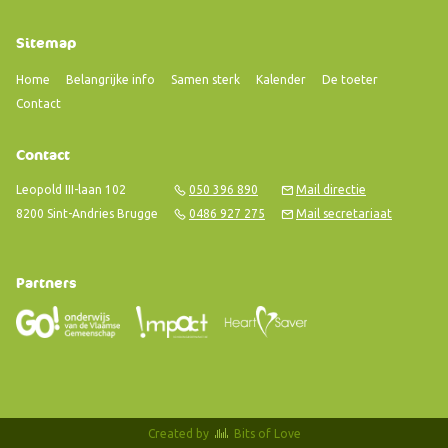
Sitemap
Home
Belangrijke info
Samen sterk
Kalender
De toeter
Contact
Contact
Leopold III-laan 102
050 396 890
Mail directie
8200 Sint-Andries Brugge
0486 927 275
Mail secretariaat
Partners
Created by
Bits of Love