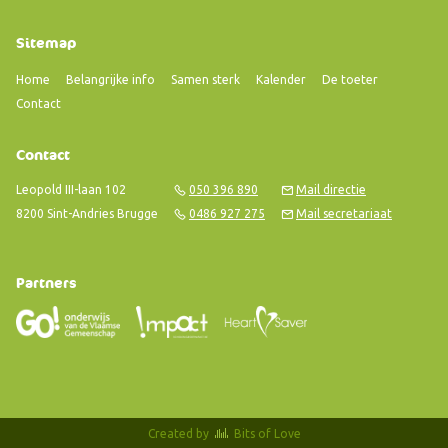
Sitemap
Home
Belangrijke info
Samen sterk
Kalender
De toeter
Contact
Contact
Leopold III-laan 102
050 396 890
Mail directie
8200 Sint-Andries Brugge
0486 927 275
Mail secretariaat
Partners
Created by
Bits of Love