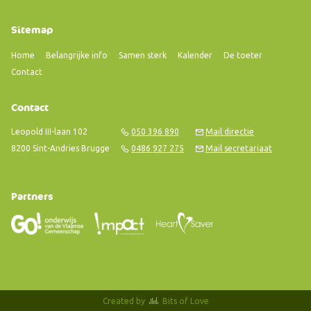
Sitemap
Home
Belangrijke info
Samen sterk
Kalender
De toeter
Contact
Contact
Leopold III-laan 102
050 396 890
Mail directie
8200 Sint-Andries Brugge
0486 927 275
Mail secretariaat
Partners
Created by
Bits of Love